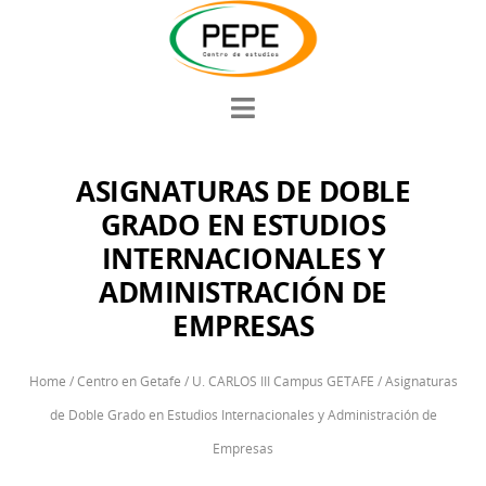
ASIGNATURAS DE DOBLE
GRADO EN ESTUDIOS
INTERNACIONALES Y
ADMINISTRACIÓN DE
EMPRESAS
Home
/
Centro en Getafe
/
U. CARLOS III Campus GETAFE
/
Asignaturas
de Doble Grado en Estudios Internacionales y Administración de
Empresas