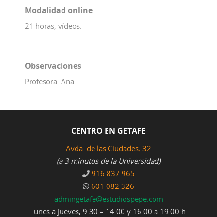
Modalidad online
21 horas, vídeos.
Observaciones
Profesora: Ana
CENTRO EN GETAFE
Avda. de las Ciudades, 32
(a 3 minutos de la Universidad)
916 837 965
601 082 326
admingetafe@estudiospepe.com
Lunes a Jueves, 9:30 – 14:00 y 16:00 a 19:00 h.