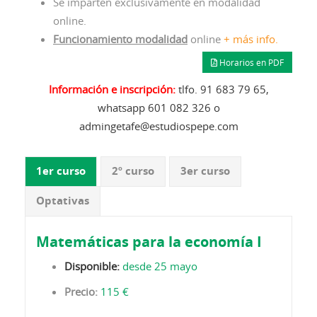
Se imparten exclusivamente en modalidad
online.
Funcionamiento modalidad
online
+ más info.
Horarios en PDF
Información e inscripción:
tlfo. 91 683 79 65,
whatsapp 601 082 326 o
admingetafe@estudiospepe.com
1er curso
2º curso
3er curso
Optativas
Matemáticas para la economía I
Disponible:
desde 25 mayo
Precio:
115 €