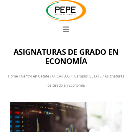
ASIGNATURAS DE GRADO EN
ECONOMÍA
Home
/
Centro en Getafe
/
U. CARLOS III Campus GETAFE
/
Asignaturas
de Grado en Economía