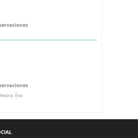
servaciones
servaciones
fesora: Eva
CIAL