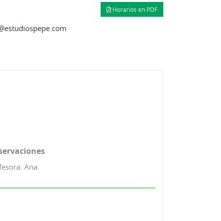
Horarios en PDF
e@estudiospepe.com
servaciones
fesora: Ana