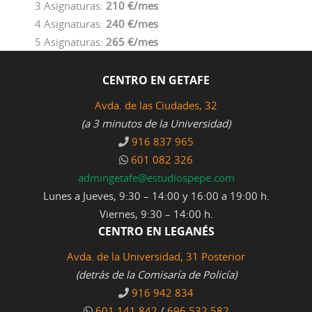
3 Asignaturas:
210 €/mes
4 Asignaturas:
240 €/mes
5 Asignaturas:
265 €/mes
CENTRO EN GETAFE
Avda. de las Ciudades, 32
(a 3 minutos de la Universidad)
916 837 965
601 082 326
admingetafe@estudiospepe.com
Lunes a Jueves, 9:30 – 14:00 y 16:00 a 19:00 h.
Viernes, 9:30 – 14:00 h.
CENTRO EN LEGANÉS
Avda. de la Universidad, 31 Posterior
(detrás de la Comisaría de Policía)
916 942 834
601 141 842
/
696 532 582