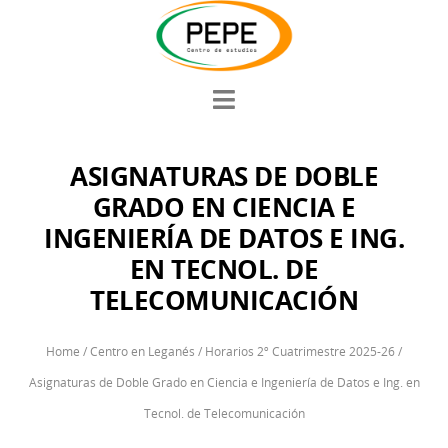
ASIGNATURAS DE DOBLE
GRADO EN CIENCIA E
INGENIERÍA DE DATOS E ING.
EN TECNOL. DE
TELECOMUNICACIÓN
Home
/
Centro en Leganés
/
Horarios 2º Cuatrimestre 2025-26
/
Asignaturas de Doble Grado en Ciencia e Ingeniería de Datos e Ing. en
Tecnol. de Telecomunicación