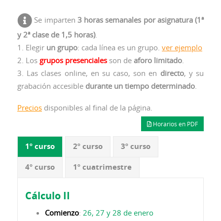
Se imparten
3 horas semanales por asignatura (1ª
y 2ª clase de 1,5 horas)
.
1. Elegir
un grupo
: cada línea es un grupo.
ver ejemplo
2. Los
grupos presenciales
son de
aforo limitado
.
3. Las clases online, en su caso, son en
directo
, y su
grabación accesible
durante un tiempo determinado
.
Precios
disponibles al final de la página.
Horarios en PDF
1º curso
2º curso
3º curso
4º curso
1º cuatrimestre
Cálculo II
Comienzo
:
26, 27 y 28 de enero