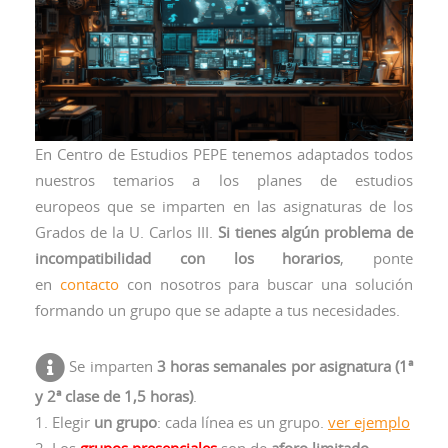
En Centro de Estudios PEPE tenemos adaptados todos
nuestros temarios a los planes de estudios
europeos que se imparten en las asignaturas de los
Grados de la U. Carlos III.
Si tienes algún problema de
incompatibilidad con los horarios
, ponte
en
contacto
con nosotros para buscar una solución
formando un grupo que se adapte a tus necesidades.
Se imparten
3 horas semanales por asignatura (1ª
y 2ª clase de 1,5 horas)
.
1. Elegir
un grupo
: cada línea es un grupo.
ver ejemplo
2. Los
grupos presenciales
son de
aforo limitado
.