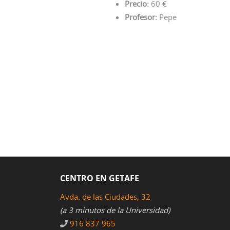
Precio:
60 €
Profesor:
Pepe
CENTRO EN GETAFE
Avda. de las Ciudades, 32
(a 3 minutos de la Universidad)
916 837 965