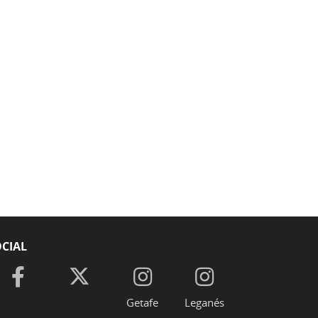
CIAL
Getafe
Leganés