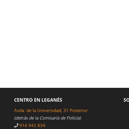
CENTRO EN LEGANÉS
SO
Avda. de la Universidad, 31 Posterior
(detrás de la Comisaría de Policía)
916 942 834