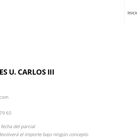
Inici
S U. CARLOS III
.com
79 65
 fecha del parcial
devolverá el importe bajo ningún concepto