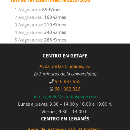
Tarifas 1er cuatrimestre 2025/2026
1 Asignatura:
85 €/mes
2 Asignaturas:
160 €/mes
3 Asignaturas:
210 €/mes
4 Asignaturas:
240 €/mes
5 Asignaturas:
265 €/mes
CENTRO EN GETAFE
Avda. de las Ciudades, 32
(a 3 minutos de la Universidad)
916 837 965
601 082 326
admingetafe@estudiospepe.com
Lunes a Jueves, 9:30 – 14:00 y 16:00 a 19:00 h.
Viernes, 9:30 – 14:00 h.
CENTRO EN LEGANÉS
Avda. de la Universidad, 31 Posterior