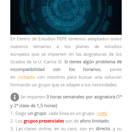
En Centro de Estudios PEPE tenemos adaptados todos
nuestros temarios a los planes de estudios
europeos que se imparten en las asignaturas de los
Grados de la U. Carlos III.
Si tienes algún problema de
incompatibilidad con los horarios
, ponte
en
contacto
con nosotros para buscar una solución
formando un grupo que se adapte a tus necesidades.
Se imparten
3 horas semanales por asignatura (1ª
y 2ª clase de 1,5 horas)
.
1. Elegir
un grupo
: cada línea es un grupo.
+info
2. Los
grupos presenciales
son de
aforo limitado
.
3. Las clases online, en su caso, son en
directo
, y su